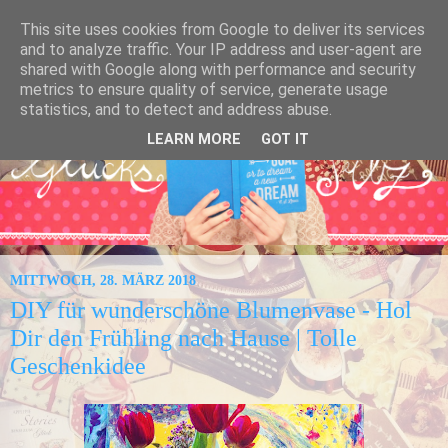
This site uses cookies from Google to deliver its services
and to analyze traffic. Your IP address and user-agent are
shared with Google along with performance and security
metrics to ensure quality of service, generate usage
statistics, and to detect and address abuse.
LEARN MORE
GOT IT
MITTWOCH, 28. MÄRZ 2018
DIY für wunderschöne Blumenvase - Hol
Dir den Frühling nach Hause | Tolle
Geschenkidee