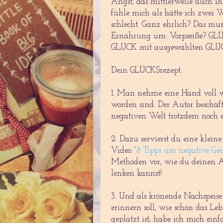
Angst, das mittlerweile auch i
fühle mich als hätte ich zwei Wo
schlecht. Ganz ehrlich? Das mu
Ernährung um: Vorpseiße? GL
GLÜCK mit ausgewählten GLÜCK
Dein GLÜCKSrezept:
1. Man nehme eine Hand voll we
worden sind: Der Autor beschäft
negativen Welt trotzdem noch
2. Dazu servierst du eine klei
Video
"8 Tipps um negative Ge
Methoden vor, wie du deinen A
lenken kannst!
3. Und als krönende Nachspeise 
erinnern soll, wie schön das Le
geplatzt ist, habe ich mich ein