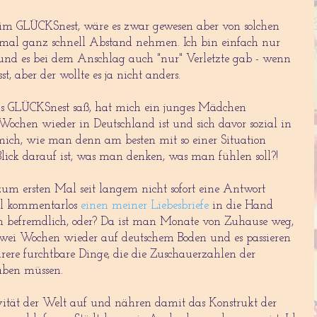
im GLÜCKSnest, wäre es zwar gewesen aber von solchen
mal ganz schnell Abstand nehmen. Ich bin einfach nur
und es bei dem Anschlag auch "nur" Verletzte gab - wenn
, aber der wollte es ja nicht anders.
s GLÜCKSnest saß, hat mich ein junges Mädchen
i Wochen wieder in Deutschland ist und sich davor sozial in
 mich, wie man denn am besten mit so einer Situation
lick darauf ist, was man denken, was man fühlen soll?!
zum ersten Mal seit langem nicht sofort eine Antwort
mal kommentarlos
einen meiner Liebesbriefe
in die Hand
chen befremdlich, oder? Da ist man Monate von Zuhause weg,
wei Wochen wieder auf deutschem Boden und es passieren
ere furchtbare Dinge, die die Zuschauerzahlen der
aben müssen.
vität der Welt auf und nähren damit das Konstrukt der