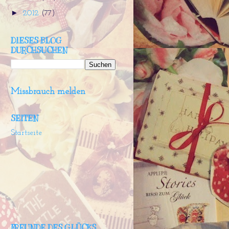
►
2012
(77)
DIESES BLOG
DURCHSUCHEN
Missbrauch melden
SEITEN
Startseite
FREUNDE DES GLÜCKS,