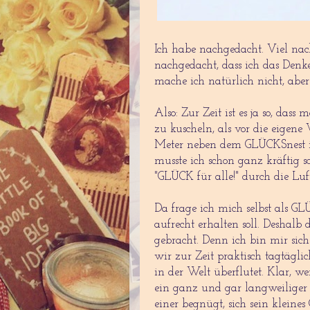
Ich habe nachgedacht. Viel nach
nachgedacht, dass ich das Denk
mache ich natürlich nicht, abe
Also: Zur Zeit ist es ja so, da
zu kuscheln, als vor die eigen
Meter neben dem GLÜCKSnest in
musste ich schon ganz kräftig 
"GLÜCK für alle!" durch die Luf
Da frage ich mich selbst als GL
aufrecht erhalten soll. Deshal
gebracht. Denn ich bin mir sich
wir zur Zeit praktisch tagtägl
in der Welt überflutet. Klar, we
ein ganz und gar langweiliger 
einer begnügt, sich sein klein