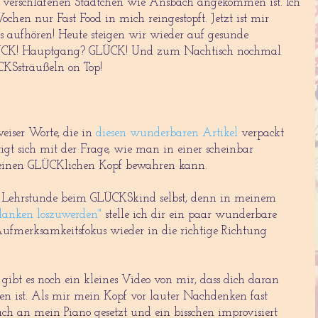
n verschlafenen Städtchen wie Ansbach angekommen ist. Ich
chen nur Fast Food in mich reingestopft. Jetzt ist mir
ss aufhören! Heute steigen wir wieder auf gesunde
ÜCK! Hauptgang? GLÜCK! Und zum Nachtisch nochmal
Ssträußeln on Top!
iser Worte, die in
diesen wunderbaren Artikel
verpackt
igt sich mit der Frage, wie man in einer scheinbar
 einen GLÜCKlichen Kopf bewahren kann.
ne Lehrstunde beim GLÜCKSkind selbst, denn in meinem
danken loszuwerden"
stelle ich dir ein paar wunderbare
ufmerksamkeitsfokus wieder in die richtige Richtung
gibt es noch ein kleines Video von mir, dass dich daran
ben ist. Als mir mein Kopf vor lauter Nachdenken fast
fach an mein Piano gesetzt und ein bisschen improvisiert