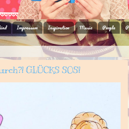
ind
Impressum
Inspiration
Music
People
P
durch?! GLÜCKS SOS!