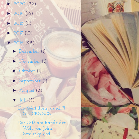
►
2020
(32)
►
2019
(16)
►
2018
(11)
►
2017
(10)
▼
2016
(28)
►
Dezember
(1)
►
November
(1)
►
Oktober
(1)
►
September
(1)
►
August
(2)
▼
Juli
(5)
Die Welt dreht durch?!
GLÜCKS SOS!
Das Café am Rande der
Welt von John
Strelecky - od...