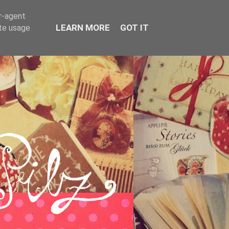
er-agent
LEARN MORE
GOT IT
ate usage