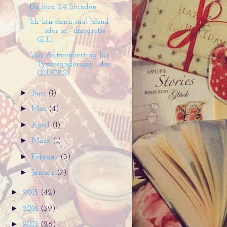
Du hast 24 Stunden
Ich bin dann mal blond
... oder so - das große
GLÜ...
Von Autorenvertrag bis
Typveränderung - der
GLÜCKS...
►
Juni
(1)
►
Mai
(4)
►
April
(1)
►
März
(1)
►
Februar
(3)
►
Januar
(7)
►
2015
(42)
►
2014
(39)
►
2013
(26)