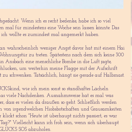
gedacht. Wenn ich es recht bedenke, habe ich so viel
en mal für mindestens eine Woche sein lassen könnte. Das
r ich wollte es zumindest mal angemerkt haben.
ss man wahrscheinlich weniger Angst davor hat mit einem Hai
e Wohnungstür zu treten. Spätestens nach dem sich keine 300
 Ansbach eine menschliche Bombe in die Luft jagte,
schlucken, um weiterhin meine Flagge mit der Aufschrift
t zu schwenken. Tatsächlich, hängt sie gerade auf Halbmast.
ÜCKSkind, wie ich mein sonst so standhaftes Lächeln
b das viele Nachdenken. Ausnahmsweise hat es mal was
er, dass es vielen da draußen so geht. Schließlich werden
ich von irgendwelchen Hiobsbotschaften und Grausamkeiten
r klickt schon "Heute ist überhaupt nichts passiert, es war
Tag?" Vielleicht kann ich froh sein, wenn sich überhaupt
es GLÜCKS SOS abzuholen.