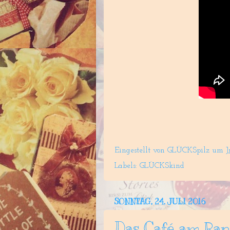
Eingestellt von
GLÜCKSpilz
um
J
Labels:
GLÜCKSkind
SONNTAG, 24. JULI 2016
Das Café am Ran