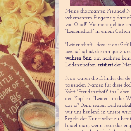
Meine charmanten Freunde! Nei
vehementem Fingerzeig darauf 
von Qual!" Vielmehr gehöre ich 
"Leidenschaft" in einem Geflec
"Leidenschaft - dass ist das Ge
beschäftigt ist, die ihn ganz u
wahren Sein
, am nächsten brin
Leidenschaften
existiert
der Mens
Nun waren die Erfinder der deu
passenden Namen für diese doch 
Wort "Freudenschaft" ins Leben z
den Kopf ein "Leiden" in das W
das so? Denn seinen Leidenschaf
wir uns heulend in unsere wei
Regeln der Kunst selbst zu bemi
findet man, wenn man das engl