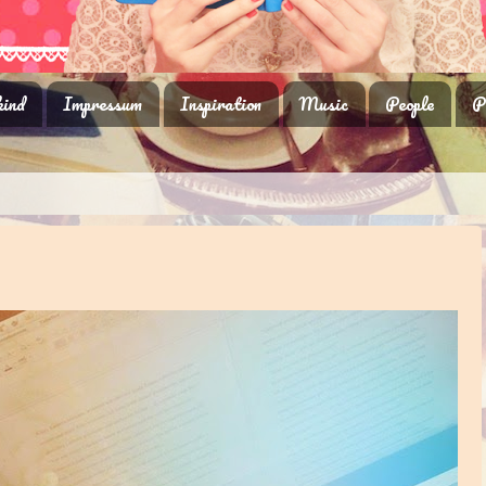
ind
Impressum
Inspiration
Music
People
P