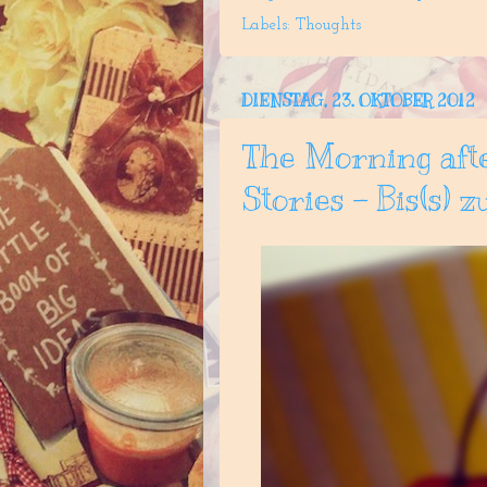
Labels:
Thoughts
DIENSTAG, 23. OKTOBER 2012
The Morning afte
Stories - Bis(s) 