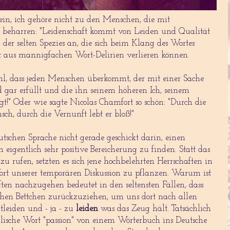
n, ich gehöre nicht zu den Menschen, die mit
beharren: "Leidenschaft kommt von Leiden und Qualität
der selten Spezies an, die sich beim Klang des Wortes
ht aus mannigfachen Wort-Delirien verlieren können.
fühl, dass jeden Menschen überkommt, der mit einer Sache
nd gar erfüllt und die ihn seinem höheren Ich, seinem
gt!" Oder wie sagte Nicolas Chamfort so schön: "Durch die
ch, durch die Vernunft lebt er bloß!"
tschen Sprache nicht gerade geschickt darin, einen
eigentlich sehr positive Bereicherung zu finden. Statt das
u rufen, setzten es sich jene hochbelehrten Herrschaften in
ort unserer temporären Diskussion zu pflanzen. Warum ist
ten nachzugehen bedeutet in den seltensten Fällen, dass
chen Bettchen zurückzuziehen, um uns dort nach allen
tleiden und - ja - zu
leiden
was das Zeug hält. Tatsächlich
ische Wort "passion" von einem Wörterbuch ins Deutsche