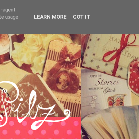
er-agent
LEARN MORE
GOT IT
ate usage