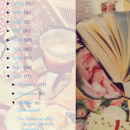
►
2020
(32)
►
2019
(16)
►
2018
(11)
►
2017
(10)
►
2016
(28)
►
2015
(42)
►
2014
(39)
►
2013
(26)
▼
2012
(77)
►
Dezember
(25)
►
November
(6)
▼
Oktober
(6)
Leidenschaft
The Morning after ...
Hörspiel/Hörbuch
Applepie St...