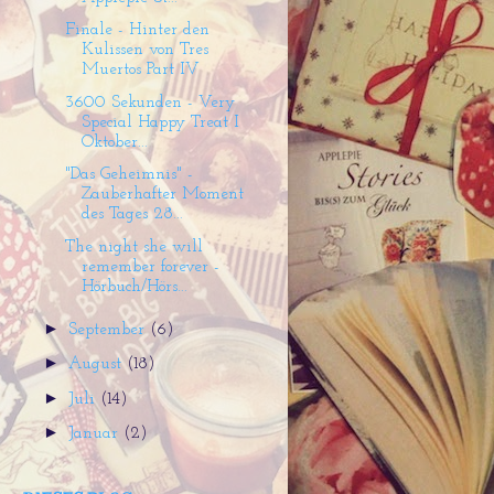
Finale - Hinter den
Kulissen von Tres
Muertos Part IV
3600 Sekunden - Very
Special Happy Treat I
Oktober...
"Das Geheimnis" -
Zauberhafter Moment
des Tages 28...
The night she will
remember forever -
Hörbuch/Hörs...
►
September
(6)
►
August
(18)
►
Juli
(14)
►
Januar
(2)