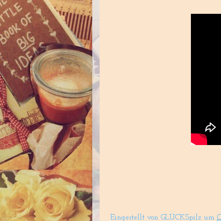
Eingestellt von
GLÜCKSpilz
um
O