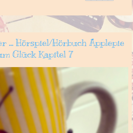
r ... Hörspiel/Hörbuch Applepie
zum Glück Kapitel 7