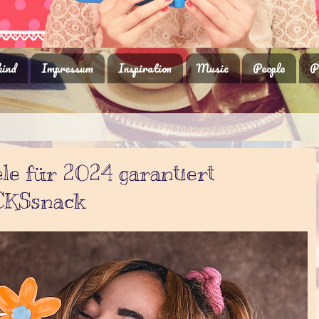
ind
Impressum
Inspiration
Music
People
P
le für 2024 garantiert
CKSsnack