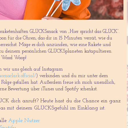
aketenhaften GLÜCKSsnack von „Hier spricht das GLÜCK“.
n für die Ohren, das dir in 15 Minuten verrät, wie du
 erreichst. Möge es dich anzünden, wie eine Rakete und
 zu deinem persönlichen GLÜCKSplaneten katapultieren.
s! Wood Woop!
n wir uns gleich auf Instagram
maclark.official/
) verbinden und du mir unter dem
e Folge gefallen hat.
Außerdem freue ich mich unendlich,
rne Bewertung über iTunes und Spotify schenkst.
CK dich anruft? Heute hast du die Chance ein ganz
 das mit deinem GLÜCKSgefühl im Einklang ist.
alle
Apple Nutzer
Spotify