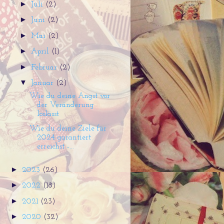
►
Juli
(2)
►
Juni
(2)
►
Mai
(2)
►
April
(1)
►
Februar
(2)
▼
Januar
(2)
Wie du deine Angst vor
der Veränderung
loslässt
Wie du deine Ziele für
2024 garantiert
erreichst -...
►
2023
(26)
►
2022
(18)
►
2021
(23)
►
2020
(32)