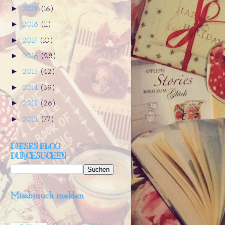
►
2019
(16)
►
2018
(11)
►
2017
(10)
►
2016
(28)
►
2015
(42)
►
2014
(39)
►
2013
(26)
►
2012
(77)
DIESES BLOG
DURCHSUCHEN
Missbrauch melden