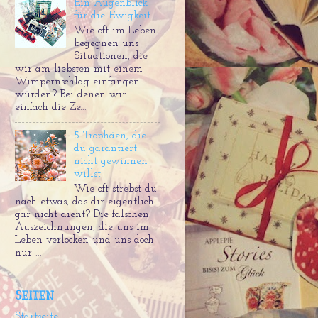
Ein Augenblick
für die Ewigkeit
Wie oft im Leben
begegnen uns
Situationen, die
wir am liebsten mit einem
Wimpernschlag einfangen
würden? Bei denen wir
einfach die Ze...
5 Trophäen, die
du garantiert
nicht gewinnen
willst
Wie oft strebst du
nach etwas, das dir eigentlich
gar nicht dient? Die falschen
Auszeichnungen, die uns im
Leben verlocken und uns doch
nur ...
SEITEN
Startseite