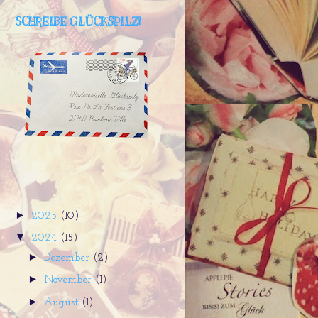
SCHREIBE GLÜCKSPILZ!
►
2025
(10)
▼
2024
(15)
►
Dezember
(2)
►
November
(1)
►
August
(1)