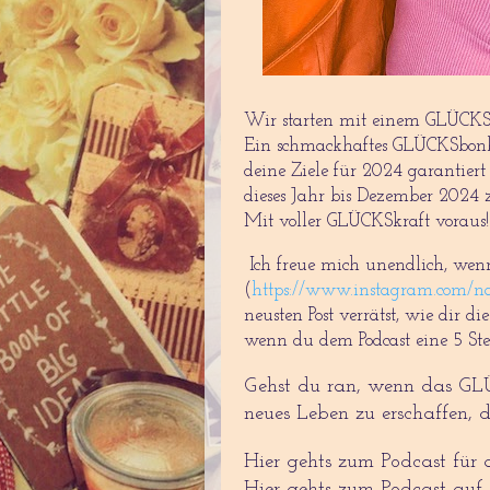
Wir starten mit einem GLÜCKSr
Ein schmackhaftes GLÜCKSbonbo
deine Ziele für 2024 garantiert
dieses Jahr bis Dezember 2024
Mit voller GLÜCKSkraft vorau
I
ch freue mich unendlich, wen
(
https://www.instagram.com/nao
neusten Post verrätst, wie dir di
wenn du dem Podcast eine 5 Ste
Gehst du ran, wenn das GLÜ
neues Leben zu erschaffen,
Hier gehts zum Podcast für 
Hier gehts zum Podcast auf