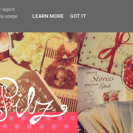
er-agent
LEARN MORE
GOT IT
ate usage