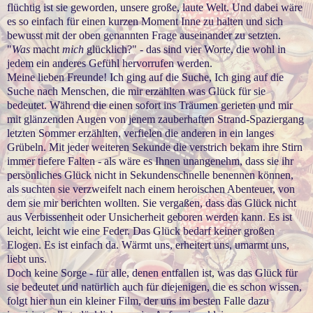
flüchtig ist sie geworden, unsere große, laute Welt. Und dabei wäre
es so einfach für einen kurzen Moment Inne zu halten und sich
bewusst mit der oben genannten Frage auseinander zu setzten.
"
Was
macht
mich
glücklich?" - das sind vier Worte, die wohl in
jedem ein anderes Gefühl hervorrufen werden.
Meine lieben Freunde! Ich ging auf die Suche, Ich ging auf die
Suche nach Menschen, die mir erzählten was Glück für sie
bedeutet. Während die einen sofort ins Träumen gerieten und mir
mit glänzenden Augen von jenem zauberhaften Strand-Spaziergang
letzten Sommer erzählten, verfielen die anderen in ein langes
Grübeln. Mit jeder weiteren Sekunde die verstrich bekam ihre Stirn
immer tiefere Falten - als wäre es Ihnen unangenehm, dass sie ihr
persönliches Glück nicht in Sekundenschnelle benennen können,
als suchten sie verzweifelt nach einem heroischen Abenteuer, von
dem sie mir berichten wollten. Sie vergaßen, dass das Glück nicht
aus Verbissenheit oder Unsicherheit geboren werden kann. Es ist
leicht, leicht wie eine Feder. Das Glück bedarf keiner großen
Elogen. Es ist einfach da. Wärmt uns, erheitert uns, umarmt uns,
liebt uns.
Doch keine Sorge - für alle, denen entfallen ist, was das Glück für
sie bedeutet und natürlich auch für diejenigen, die es schon wissen,
folgt hier nun ein kleiner Film, der uns im besten Falle dazu