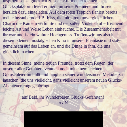
inspiriert selbst glücklich zu sein. Auf meiner kleinen
Glücksplatzform feiert er hier nun seine Premiere und ihr seid
herzlich dazu eingeladen. Auf dem roten Teppich flaniert bereits
meine bezaubernde J.B. Kiss, die mit ihrem unvergleichlichen
Charm die Kamera verführte und der süßen Violetta auf erfrischend
leichte Art und Weise Leben einhauchte. Die Zusammenarbeit mit
ihr war und ist ein wahrer Hochgenuss. Treffen wir uns also in
diesem kleinen, nostalgischen Kino in unserer Phantasie und stoßen
gemeinsam auf das Leben an, und die Dinge in ihm, die uns
glücklich machen.
In diesem Sinne, meine treuen Freunde, trotzt dem Regen, der
unserer aller Gemüter eventuell noch mit einem leichten
Grauschleier umhüllt und fangt an seiner wundersamen Melodie zu
lauschen, die uns vielleicht, ganz vielleicht unserem neuen Glücks-
Abenteuer entgegenbringt.
auf Bald, ihr Wunderbaren Glücks-Gefährten!
xx N