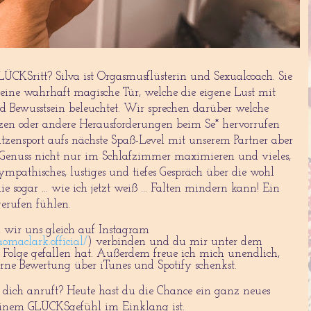
LÜCKSritt? Silva ist Orgasmusflüsterin und Sexualcoach. Sie
 eine wahrhaft magische Tür, welche die eigene Lust mit
nd Bewusstsein beleuchtet. Wir sprechen darüber welche
en oder andere Herausforderungen beim Se* hervorrufen
zensport aufs nächste Spaß-Level mit unserem Partner aber
 Genuss nicht nur im Schlafzimmer maximieren und vieles,
 sympathisches, lustiges und tiefes Gespräch über die wohl
ie sogar … wie ich jetzt weiß … Falten mindern kann! Ein
gerufen fühlen.
 wir uns gleich auf Instagram
maclark.official/
) verbinden und du mir unter dem
e Folge gefallen hat.
Außerdem freue ich mich unendlich,
rne Bewertung über iTunes und Spotify schenkst.
dich anruft? Heute hast du die Chance ein ganz neues
deinem GLÜCKSgefühl im Einklang ist.