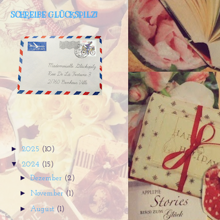
SCHREIBE GLÜCKSPILZ!
►
2025
(10)
▼
2024
(15)
►
Dezember
(2)
►
November
(1)
►
August
(1)