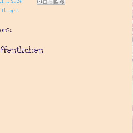
uli 11, 2024
,
Thoughts
re:
fentlichen