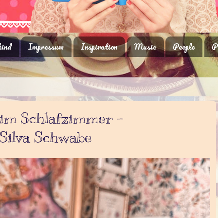
ind
Impressum
Inspiration
Music
People
P
im Schlafzimmer -
ilva Schwabe