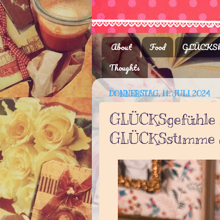
About
Food
GLÜCKSk
Thoughts
DONNERSTAG, 11. JULI 2024
GLÜCKSgefühle 
GLÜCKSstimme S