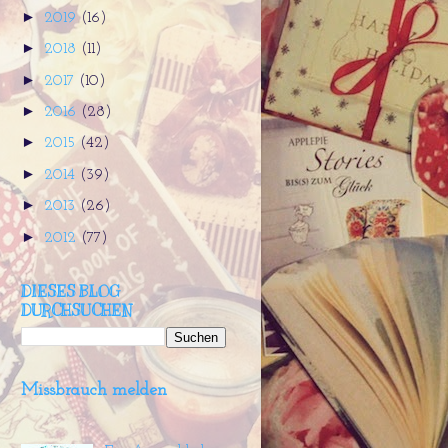
►
2019
(16)
►
2018
(11)
►
2017
(10)
►
2016
(28)
►
2015
(42)
►
2014
(39)
►
2013
(26)
►
2012
(77)
DIESES BLOG
DURCHSUCHEN
Missbrauch melden