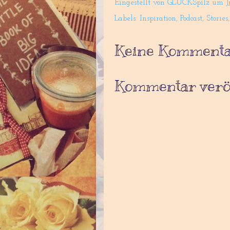
Eingestellt von
GLÜCKSpilz
um
J
Labels:
Inspiration
,
Podcast
,
Stories
Keine Kommenta
Kommentar veröf