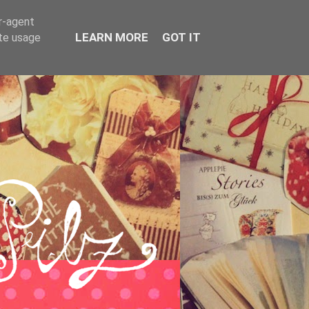
er-agent
LEARN MORE
GOT IT
ate usage