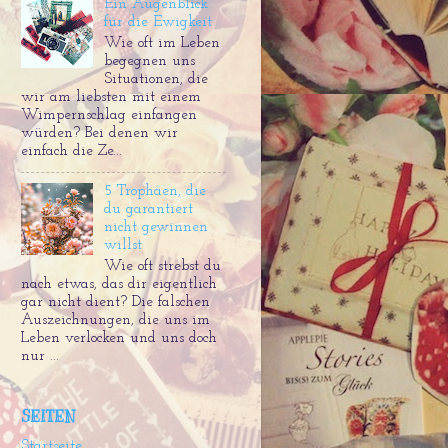
Ein Augenblick
für die Ewigkeit
Wie oft im Leben
begegnen uns
Situationen, die
wir am liebsten mit einem
Wimpernschlag einfangen
würden? Bei denen wir
einfach die Ze...
5 Trophäen, die
du garantiert
nicht gewinnen
willst
Wie oft strebst du
nach etwas, das dir eigentlich
gar nicht dient? Die falschen
Auszeichnungen, die uns im
Leben verlocken und uns doch
nur ...
SEITEN
Startseite