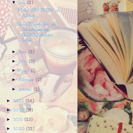
▼
Juli
(2)
Mehr YIN FLOW im
Alltag
GLÜCKSgefühle im
Schlafzimmer -
GLÜCKSstimme
Silva...
►
Juni
(2)
►
Mai
(2)
►
April
(1)
►
Februar
(2)
►
Januar
(2)
►
2023
(26)
►
2022
(18)
►
2021
(23)
►
2020
(32)