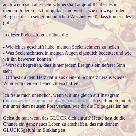
auch wenn sich alles sehr schmerzhaft angefühlt hat ist es in
meinem Inneren jetzt ruhig, klar und weit ... wie ein wispernder
Bergsee, der in seiner unendlichen Weisheit weiß, dass immer alles
gut ist.
In dieser Podcastfolge erfährst du:
- Wie ich es geschafft habe, meinen Seelenschmerz zu heilen
- Was Seelenschmerz in meinen Augen eigentlich bedeutet und wie
wir ihn bewerten können
- Wirst du begreifen, dass hinter jedem Ereignis ein tieferer Sinn
steht
- Öffnest du dein Herz dafür aus deinem Schmerz heraus wieder
Wunder in deinem Leben zu erschaffen
Ich freue mich unendlich, wenn wir uns gleich auf Instagram
(
https://www.instagram.com/naomaclark.official/
) verbinden und du
mir unter dem neusten Post verrätst, wie dir die Folge gefallen hat.
Gehst du ran, wenn das GLÜCK dich anruft? Heute hast du die
Chance ein ganz neues Leben zu erschaffen, das mit deinem
GLÜCKSgefühl im Einklang ist.