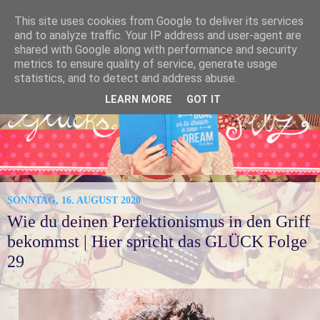
This site uses cookies from Google to deliver its services
and to analyze traffic. Your IP address and user-agent are
shared with Google along with performance and security
metrics to ensure quality of service, generate usage
statistics, and to detect and address abuse.
LEARN MORE
GOT IT
SONNTAG, 16. AUGUST 2020
Wie du deinen Perfektionismus in den Griff
bekommst | Hier spricht das GLÜCK Folge
29