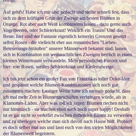
Auf geht's! Habe ich mir also gedacht und stellte schnell fest, dass
sich zu dem kräftigen Grün der Zweige am besten Blumen in
Orange, Rot aber auch Weiß kombinieren lassen - dazu gerne auch
Vogelbeeren, oder Schleierkraut! Wirklich ein Traum! Und das
Beste: hier sind der Fantasie eigentlich keinerlei Grenzen gesetzt -
selbst Rosen - die vielleicht eher aus romantischen "Liebes-
Beteuerungs-Sträußen" unserer Männerwelt bekannt sind, lassen
sich in Kombination mit weihnachtlichen Zweigen herrlich in einen
kleinen Wintertraum verwandeln. Mein persönlicher Favorit sind
hier: rote Rosen, weißes Schleierkraut und Kiefernzweige.
Ich bin jetzt schon ein großer Fan von Franziskas toller Deko-Idee
und gespannt welche Blumen-Kombinationen sich noch gut
zusammen machen. Lustiger Weise hätte ich niemals gedacht, dass
ich mal mehr Zeit in Blumengeschäften verbringen würde, als in
Klamotten-Läden. Aber was soll ich sagen: Blumen riechen nicht
nur himmlisch - sie machen eben auch noch super happy! Deshalb
ist es gar nicht so verkehrt zwischen duftenden Blüten zu verweilen
und zu überlegen welche man sich davon nach Hause holt. Probiert
es doch selber mal aus und lasst euch von den vielen Möglichkeiten
der Blumenwelt begeistern.