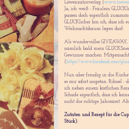
Löwenzahnverlag (
www.loewen
Ja, ich weiß - Fräulein GLÜCKl
passen doch eigentlich zusamm
GLÜCKlicher bin ich, dass ich 
Weihnachtsbaum legen darf.
Als wundervolles GIVEAWAY, vo
nämlich bald mein GLÜCKSnest 
Gewinner machen. Mitgemacht
(
https://www.facebook.com/glue
Nun aber freudig in die Küche 
es mir sofort angetan. Ribisel -
ich neben einem köstlichen Reze
Schade eigentlich, dass ich kein
nicht die richtige Jahreszeit. A
Zutaten und Rezept für die Cup
Stück):