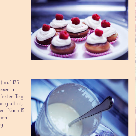
) auf 175
essen in
fekten Teig
 glatt ist,
len. Nach 15-
men
ig