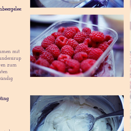
beergelee:
mmen mit
undersirup
hren zum
uten
tändig
sting