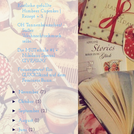
Köstliche gefüllte
Himbeer Cupcakes |
Rezept + 3. ...
OH Tannenbäumchen! -
Süßer
Weihnachtsschmuck
selbs...
Die MUTschule #1 +
Nikolaus Special
GIVEAWAY
Frauenpower! Ein
GLÜCKSkind auf dem
Feminess Busin...
►
November
(7)
►
Oktober
(3)
►
September
(2)
►
August
(1)
►
Juni
(2)