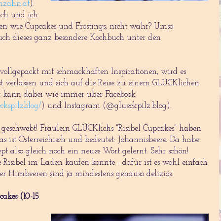
zahn.at
).
ich und ich
en wie Cupcakes und Frostings, nicht wahr? Umso
euch dieses ganz besondere Kochbuch unter den
llgepackt mit schmackhaften Inspirationen, wird es
verlassen und sich auf die Reise zu einem GLÜCKlichen
 kann dabei wie immer über Facebook
ckspilzblog/
) und Instagram (@glueckpilz.blog).
geschwebt! Fräulein GLÜCKlichs "Risibel Cupcakes" haben
 das ist Österreichisch und bedeutet: Johannisbeere. Da habe
pt also gleich noch ein neues Wort gelernt. Sehr schön!
e Risibel im Laden kaufen konnte - dafür ist es wohl einfach
ber Himbeeren sind ja mindestens genauso deliziös.
cakes (10-15