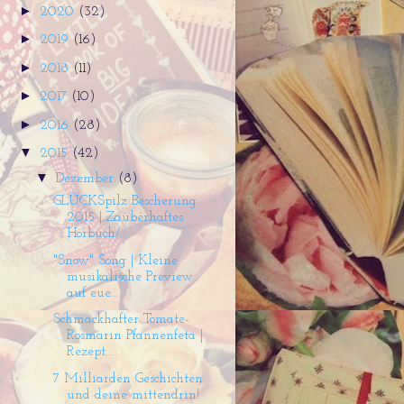
►
2020
(32)
►
2019
(16)
►
2018
(11)
►
2017
(10)
►
2016
(28)
▼
2015
(42)
▼
Dezember
(8)
GLÜCKSpilz Bescherung
2015 | Zauberhaftes
Hörbuch/...
"Snow" Song | Kleine
musikalische Preview
auf eue...
Schmackhafter Tomate-
Rosmarin Pfannenfeta |
Rezept...
7 Milliarden Geschichten
und deine mittendrin!