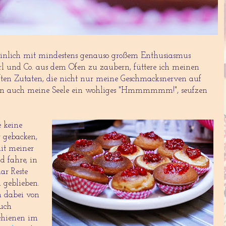
inlich mit mindestens genauso großem Enthusiasmus
l und Co. aus dem Ofen zu zaubern, füttere ich meinen
ften Zutaten, die nicht nur meine Geschmacksnerven auf
ern auch meine Seele ein wohliges "Hmmmmmm!", seufzen
 keine
r gebacken,
mit meiner
 fahre, in
ar Reste
 geblieben.
h dabei von
buch
chienen im