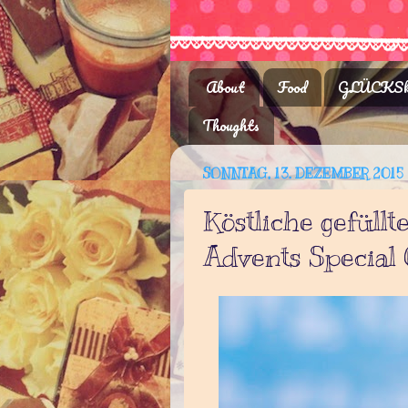
About
Food
GLÜCKSk
Thoughts
SONNTAG, 13. DEZEMBER 2015
Köstliche gefüllt
Advents Specia