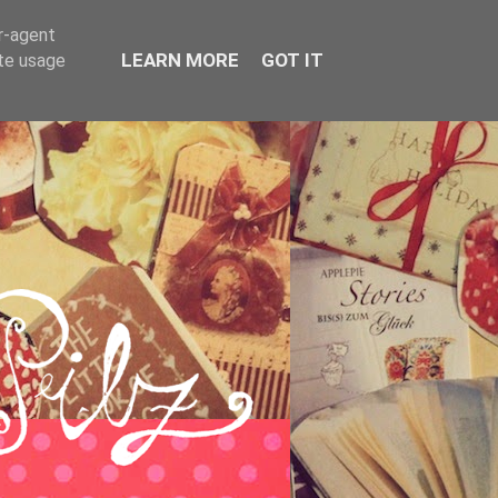
er-agent
LEARN MORE
GOT IT
ate usage