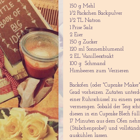
150 g Mehl
1/2 Päckchen Backpulver
1/2 TL Natron
1 Prise Salz
2 Eier
150 g Zucker
120 ml Sonnenblumenöl
2 EL Vanilleextrakt
100 g Schmand
Himbeeren zum Verzieren
Backofen (oder "Cupcake Maker"
Grad vorheizen. Zutaten unterd
einer Rührschüssel zu einem per
vermengen. Sobald der Teig schön
diesen in ein Cupcake Blech fül
17 Minuten aus dem Ofen neh
(Stäbchenprobe!) und vollständ
auskühlen lassen.