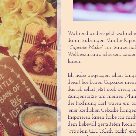
Während andere jetzt wahrsche
damit zubringen Vanille Kipfer
"
Cupcake Maker
" mit zauberha
Wellnessurlaub schicken, sond
lassen.
Ich habe ungelogen schon lange
derart köstlichen Cupcakes meh
das ich selbst jetzt noch gierig 
Zungenspitze um meinen Mund
der Hoffnung dort wären ein pa
jener köstlichen Gebäcke hängen
Inspirieren lassen habe ich mic
dem liebevoll gestalteten Koch
"Fräulein GLÜCKlich backt" ers