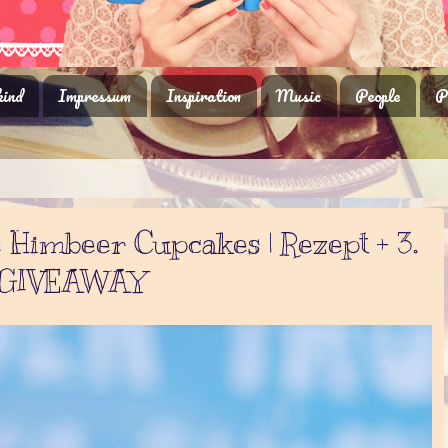
ind
Impressum
Inspiration
Music
People
P
e Himbeer Cupcakes | Rezept + 3.
l GIVEAWAY