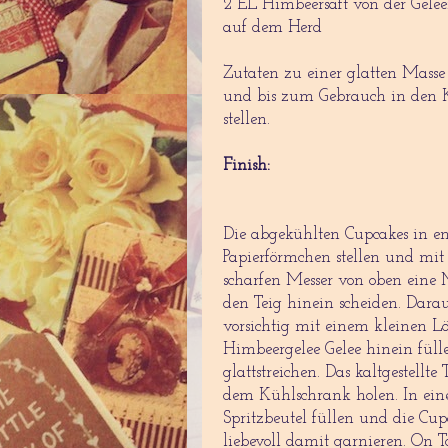
2 EL Himbeersaft von der Gele
auf dem Herd
Zutaten zu einer glatten Masse
und bis zum Gebrauch in den 
stellen.
Finish:
Die abgekühlten Cupcakes in e
Papierförmchen stellen und mit
scharfen Messer von oben eine
den Teig hinein scheiden. Dara
vorsichtig mit einem kleinen Lö
Himbeergelee Gelee hinein fül
glattstreichen. Das kaltgestellte
dem Kühlschrank holen. In ein
Spritzbeutel füllen und die Cup
liebevoll damit garnieren. On T