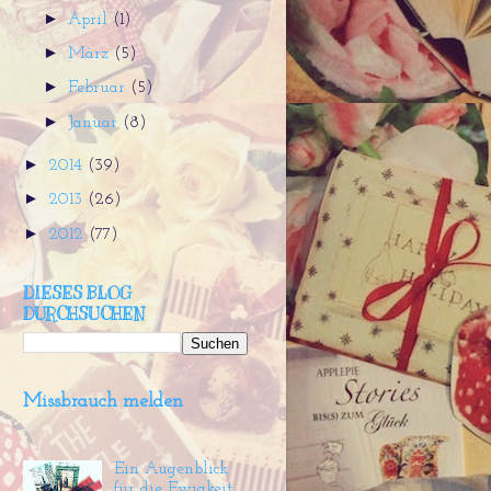
►
April
(1)
►
März
(5)
►
Februar
(5)
►
Januar
(8)
►
2014
(39)
►
2013
(26)
►
2012
(77)
DIESES BLOG
DURCHSUCHEN
Missbrauch melden
Ein Augenblick
für die Ewigkeit