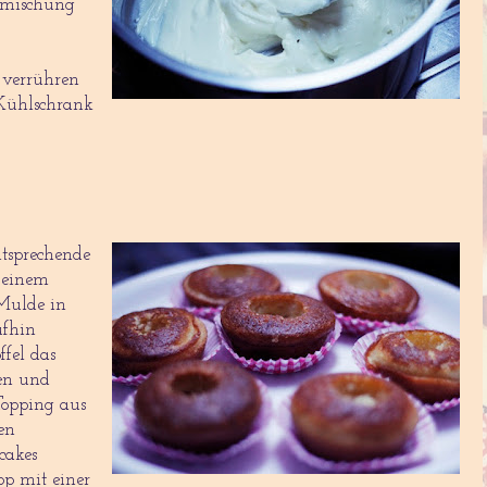
emischung
 verrühren
Kühlschrank
ntsprechende
 einem
 Mulde in
ufhin
ffel das
len und
 Topping aus
en
cakes
op mit einer