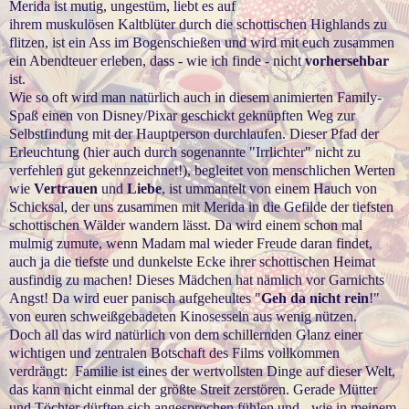
Merida ist mutig, ungestüm, liebt es auf
ihrem muskulösen Kaltblüter durch die schottischen Highlands zu
flitzen, ist ein Ass im Bogenschießen und wird mit euch zusammen
ein Abendteuer erleben, dass - wie ich finde - nicht
vorhersehbar
ist.
Wie so oft wird man natürlich auch in diesem animierten Family-
Spaß einen von Disney/Pixar geschickt geknüpften Weg zur
Selbstfindung mit der Hauptperson durchlaufen. Dieser Pfad der
Erleuchtung (hier auch durch sogenannte "Irrlichter" nicht zu
verfehlen gut gekennzeichnet!), begleitet von menschlichen Werten
wie
Vertrauen
und
Liebe
, ist ummantelt von einem Hauch von
Schicksal, der uns zusammen mit Merida in die Gefilde der tiefsten
schottischen Wälder wandern lässt. Da wird einem schon mal
mulmig zumute, wenn Madam mal wieder Freude daran findet,
auch ja die tiefste und dunkelste Ecke ihrer schottischen Heimat
ausfindig zu machen! Dieses Mädchen hat nämlich vor Garnichts
Angst! Da wird euer panisch aufgeheultes "
Geh da nicht rein
!"
von euren schweißgebadeten Kinosesseln aus wenig nützen.
Doch all das wird natürlich von dem schillernden Glanz einer
wichtigen und zentralen Botschaft des Films vollkommen
verdrängt: Familie ist eines der wertvollsten Dinge auf dieser Welt,
das kann nicht einmal der größte Streit zerstören. Gerade Mütter
und Töchter dürften sich angesprochen fühlen und - wie in meinem