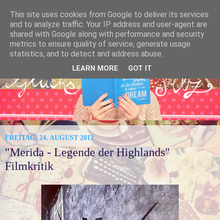
This site uses cookies from Google to deliver its services
and to analyze traffic. Your IP address and user-agent are
shared with Google along with performance and security
metrics to ensure quality of service, generate usage
statistics, and to detect and address abuse.
LEARN MORE
GOT IT
FREITAG, 24. AUGUST 2012
"Merida - Legende der Highlands"
Filmkritik