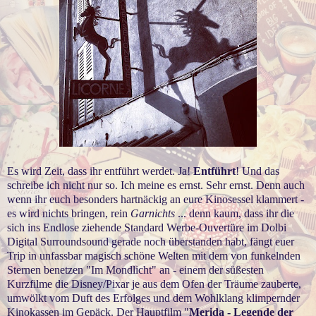
Es wird Zeit, dass ihr entführt werdet. Ja!
Entführt
! Und das
schreibe ich nicht nur so. Ich meine es ernst. Sehr ernst. Denn auch
wenn ihr euch besonders hartnäckig an eure Kinosessel klammert -
es wird nichts bringen, rein
Garnichts
... denn kaum, dass ihr die
sich ins Endlose ziehende Standard Werbe-Ouvertüre im Dolbi
Digital Surroundsound gerade noch überstanden habt, fängt euer
Trip in unfassbar magisch schöne Welten mit dem von funkelnden
Sternen benetzen "Im Mondlicht" an - einem der süßesten
Kurzfilme die Disney/Pixar je aus dem Ofen der Träume zauberte,
umwölkt vom Duft des Erfolges und dem Wohlklang klimpernder
Kinokassen im Gepäck. Der Hauptfilm "
Merida - Legende der