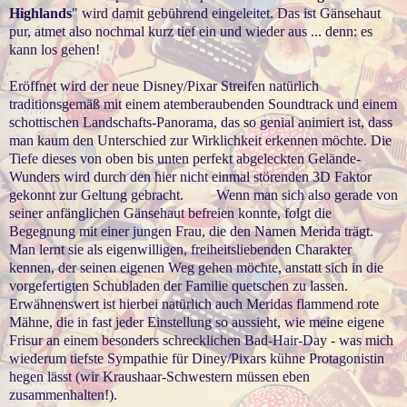
Highlands
" wird damit gebührend eingeleitet. Das ist Gänsehaut
pur, atmet also nochmal kurz tief ein und wieder aus ... denn: es
kann los gehen!
Eröffnet wird der neue Disney/Pixar Streifen natürlich
traditionsgemäß mit einem atemberaubenden Soundtrack und einem
schottischen Landschafts-Panorama, das so genial animiert ist, dass
man kaum den Unterschied zur Wirklichkeit erkennen möchte. Die
Tiefe dieses von oben bis unten perfekt abgeleckten Gelände-
Wunders wird durch den hier nicht einmal störenden 3D Faktor
gekonnt zur Geltung gebracht. Wenn man sich also gerade von
seiner anfänglichen Gänsehaut befreien konnte, folgt die
Begegnung mit einer jungen Frau, die den Namen Merida trägt.
Man lernt sie als eigenwilligen, freiheitsliebenden Charakter
kennen, der seinen eigenen Weg gehen möchte, anstatt sich in die
vorgefertigten Schubladen der Familie quetschen zu lassen.
Erwähnenswert ist hierbei natürlich auch Meridas flammend rote
Mähne, die in fast jeder Einstellung so aussieht, wie meine eigene
Frisur an einem besonders schrecklichen Bad-Hair-Day - was mich
wiederum tiefste Sympathie für Diney/Pixars kühne Protagonistin
hegen lässt (wir Kraushaar-Schwestern müssen eben
zusammenhalten!).